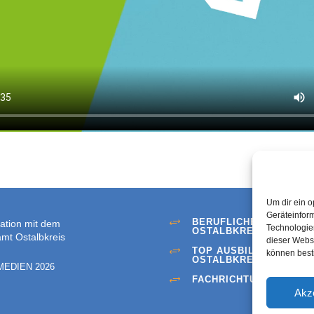
Um dir ein o
Geräteinfor
BERUFLICHE SCHULEN 
+
ation mit dem
Technologien
OSTALBKREIS
mt Ostalbkreis
dieser Websi
TOP AUSBILDUNGSBETR
+
können best
OSTALBKREIS
MEDIEN 2026
FACHRICHTUNGEN
+
Akz