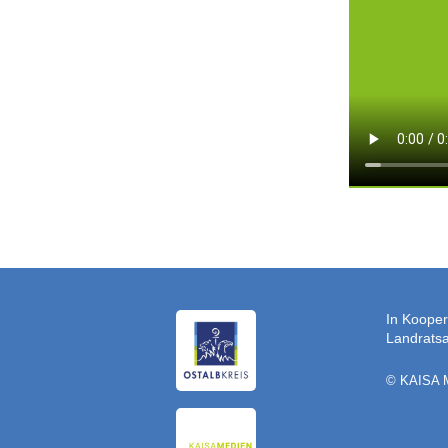
In Kooper
Landratsa
© KAISA 